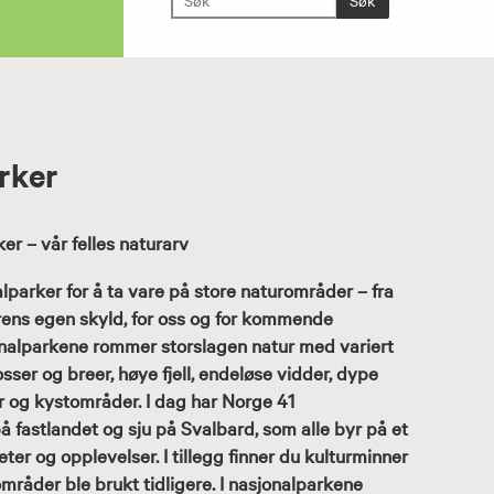
rker
er – vår felles naturarv
lparker for å ta vare på store naturområder – fra
aturens egen skyld, for oss og for kommende
nalparkene rommer storslagen natur med variert
osser og breer, høye fjell, endeløse vidder, dype
er og kystområder. I dag har Norge 41
å fastlandet og sju på Svalbard, som alle byr på et
er og opplevelser. I tillegg finner du kulturminner
mråder ble brukt tidligere. I nasjonalparkene