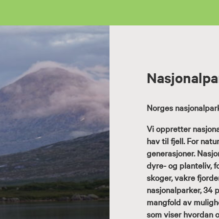
Nasjonalpa
Norges nasjonalpark
Vi oppretter nasjona
hav til fjell. For n
generasjoner. Nasjo
dyre- og planteliv, f
skoger, vakre fjord
nasjonalparker, 34 p
mangfold av mulighet
som viser hvordan o