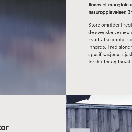
finnes et mangfold 
naturopplevelser. Br
Store områder i reg
de svenske verneomr
kvadratkilometer so
inngrep. Tradisjonelt
spesifikasjoner sjek
forskrifter og forva
ter