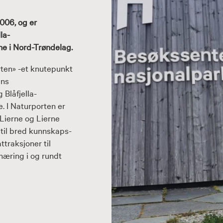
2006, og er
la-
ne i Nord-Trøndelag.
rten» -et knutepunkt
ens
 Blåfjella-
e. I Naturporten er
 Lierne og Lierne
r til bred kunnskaps-
ttraksjoner til
næring i og rundt