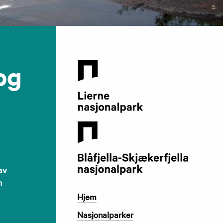
Lierne
og
Nasjonalparksenter
av
n
Hjem
Nasjonalparker