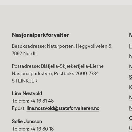
Nasjonalparkforvalter
Besøksadresse: Naturporten, Heggvollveien 6,
H
7882 Nordli
N
Postadresse: Blåfjella-Skjækerfjella-Lierne
N
Nasjonalparkstyre, Postboks 2600, 7734
S
STEINKJER
K
Lina Nøstvold
N
Telefon: 74 16 81 48
N
Epost:
lina.nostvold@statsforvalteren.no
O
Sofie Jonsson
U
Telefon: 74 16 80 18