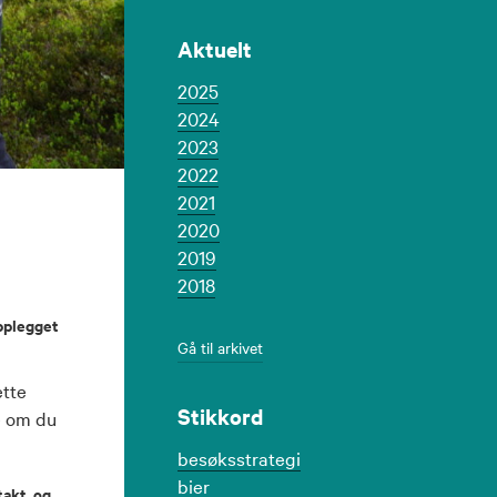
Aktuelt
2025
2024
2023
2022
2021
2020
2019
2018
opplegget
Gå til arkivet
ette
Stikkord
e om du
besøksstrategi
bier
takt, og