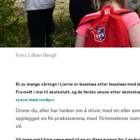
Foto: Lillian Bergli
Et av mange vårtegn i Lierne er busslass etter busslass med 
Fra midt i mai til skoleslutt, og de første ukene etter skoles
«
Leve med rovdyr
»
Driver du, eller har tanker om å drive, med en eller an
opplegget en fin praksisarena, med 7.trinnselever s
vil.
Vil noen også bare være med på en av disse turene for å se hva