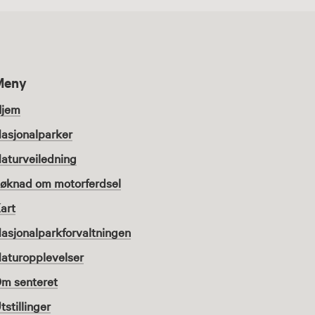
Meny
jem
asjonalparker
aturveiledning
øknad om motorferdsel
art
asjonalparkforvaltningen
aturopplevelser
m senteret
tstillinger