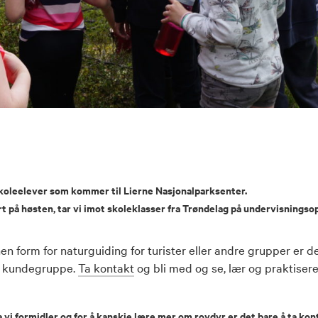
skoleelever som kommer til Lierne Nasjonalparksenter.
tart på høsten, tar vi imot skoleklasser fra Trøndelag på undervisnings
nen form for naturguiding for turister eller andre grupper er d
om kundegruppe.
Ta kontakt
og bli med og se, lær og praktiser
 vi formidler og for å kanskje lære mer om rovdyr er det bare å ta kon