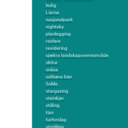
ledig
Lierne
nasjonalpark
nightsky
planlegging
rasfare
revidering
sjækra landskapsvernområde
skitur
snåsa
solitære bier
SoMe
stargazing
steinkjer
stilling
tips
turforslag
utstilling