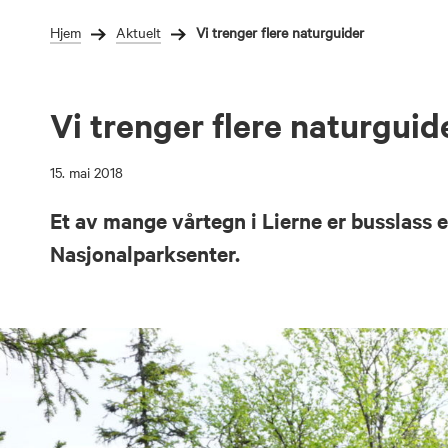
Gå
Forstørre
Hjem
Aktuelt
Vi trenger flere naturguider
til
skrift
innholdet
Vi trenger flere naturguid
15. mai 2018
Et av mange vårtegn i Lierne er busslass 
Nasjonalparksenter.