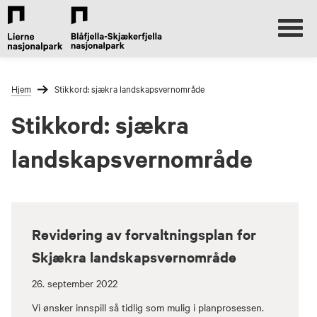
Lierne
Nasjonalparksenter
Gå
Forstørre
til
skrift
Hjem
Stikkord:
sjækra landskapsvernområde
innholdet
Stikkord:
sjækra
landskapsvernområde
Revidering av forvaltningsplan for
Skjækra landskapsvernområde
26. september 2022
Vi ønsker innspill så tidlig som mulig i planprosessen.