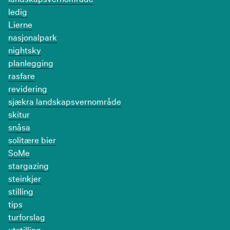
ledig
Lierne
nasjonalpark
nightsky
planlegging
rasfare
revidering
sjækra landskapsvernområde
skitur
snåsa
solitære bier
SoMe
stargazing
steinkjer
stilling
tips
turforslag
utstilling