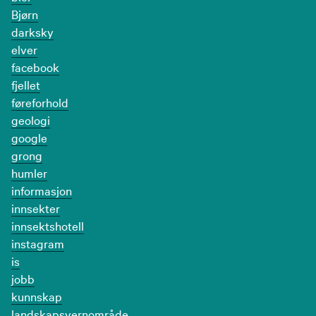
Bjørn
darksky
elver
facebook
fjellet
føreforhold
geologi
google
grong
humler
informasjon
innsekter
innsektshotell
instagram
is
jobb
kunnskap
landskapsvernområde