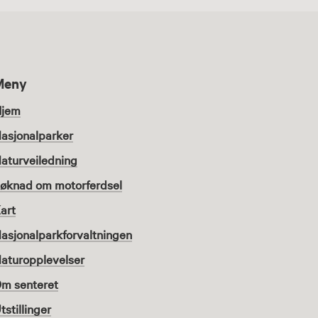
Meny
jem
asjonalparker
aturveiledning
øknad om motorferdsel
art
asjonalparkforvaltningen
aturopplevelser
m senteret
tstillinger