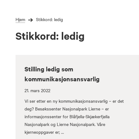
Gå
Forstørre
til
skrift
innholdet
Hjem
Stikkord:
ledig
Stikkord:
ledig
Stilling ledig som
kommunikasjonsansvarlig
21. mars 2022
Vi ser etter en ny kommunikasjonsansvarlig – er det
deg? Besøkssenter Nasjonalpark Lierne – er
informasjonssenter for Blåfjella-Skjækerfjella
Nasjonalpark og Lierne Nasjonalpark. Våre
kjerneoppgaver er; …