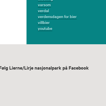
varsom
verdal
verdensdagen for bier
villbier
youtube
Følg Lierne/Lirje nasjonalpark på Facebook