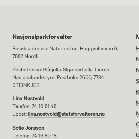
Nasjonalparkforvalter
Besøksadresse: Naturporten, Heggvollveien 6,
H
7882 Nordli
N
Postadresse: Blåfjella-Skjækerfjella-Lierne
N
Nasjonalparkstyre, Postboks 2600, 7734
S
STEINKJER
K
Lina Nøstvold
N
Telefon: 74 16 81 48
N
Epost:
lina.nostvold@statsforvalteren.no
O
Sofie Jonsson
U
Telefon: 74 16 80 18