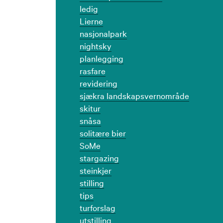
ledig
Lierne
nasjonalpark
nightsky
planlegging
rasfare
revidering
sjækra landskapsvernområde
skitur
snåsa
solitære bier
SoMe
stargazing
steinkjer
stilling
tips
turforslag
utstilling