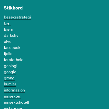
Stikkord
besøksstrategi
bier
Bjørn
darksky
elver
facebook
fjellet
føreforhold
geologi
google
grong
humler
informasjon
innsekter
innsektshotell
instagram