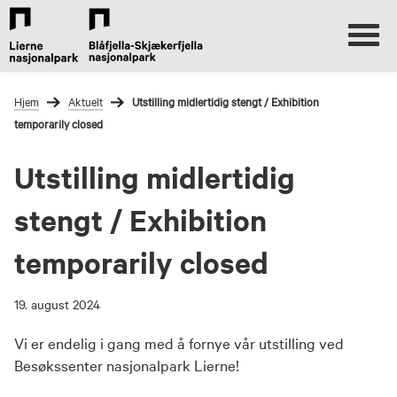
Lierne
Nasjonalparksenter
Gå
Forstørre
til
skrift
Hjem
Aktuelt
Utstilling midlertidig stengt / Exhibition
innholdet
temporarily closed
Utstilling midlertidig
stengt / Exhibition
temporarily closed
19. august 2024
Vi er endelig i gang med å fornye vår utstilling ved
Besøkssenter nasjonalpark Lierne!