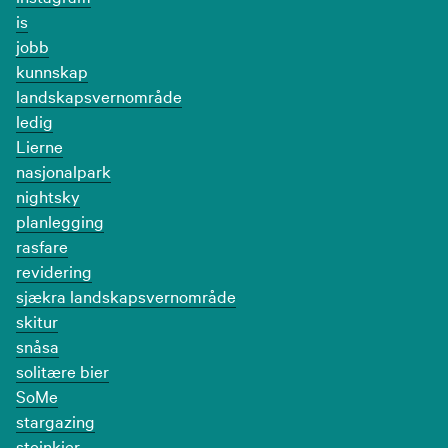
is
jobb
kunnskap
landskapsvernområde
ledig
Lierne
nasjonalpark
nightsky
planlegging
rasfare
revidering
sjækra landskapsvernområde
skitur
snåsa
solitære bier
SoMe
stargazing
steinkjer